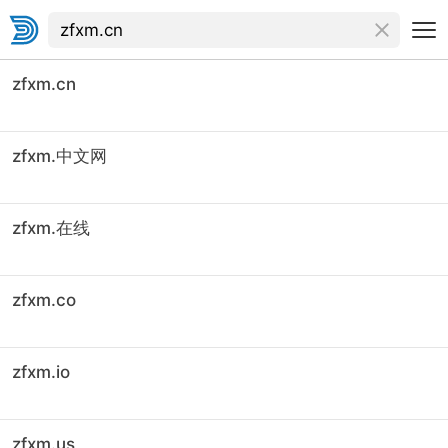
zfxm.cn
zfxm.中文网
zfxm.在线
zfxm.co
zfxm.io
zfxm.us