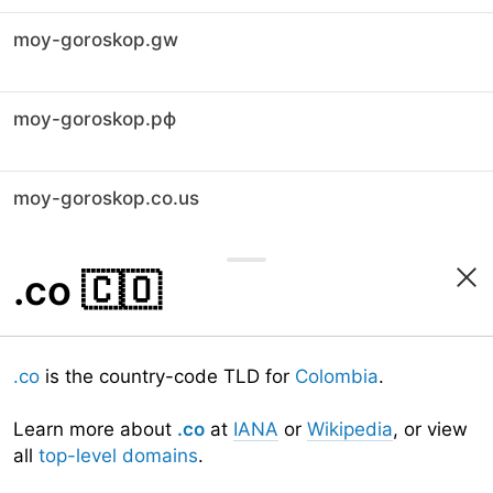
moy-goroskop.gw
moy-goroskop.рф
moy-goroskop.co.us
.co
🇨🇴
.co
is the country-code TLD for
Colombia
.
Learn more about
.co
at
IANA
or
Wikipedia
, or view
all
top-level domains
.