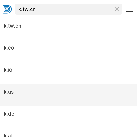
k.tw.cn
k.co
k.io
k.us
k.de
k.at