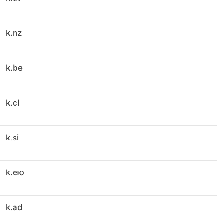
k.nz
k.be
k.cl
k.si
k.ею
k.ad