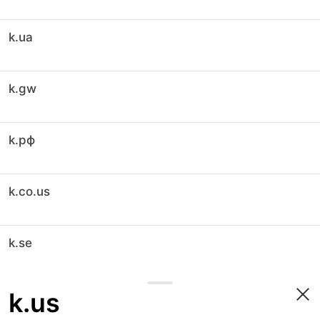
k.ua
k.gw
k.рф
k.co.us
k.se
k.us