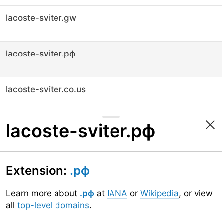
lacoste-sviter.gw
lacoste-sviter.рф
lacoste-sviter.co.us
lacoste-sviter.рф
Extension:
.рф
Learn more about
.рф
at
IANA
or
Wikipedia
, or view
all
top-level domains
.