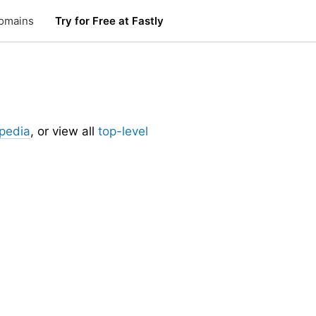
omains
Try for Free at Fastly
pedia
, or view all
top-level