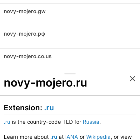
novy-mojero.gw
novy-mojero.рф
novy-mojero.co.us
novy-mojero.ru
Extension:
.ru
.ru
is the country-code TLD for
Russia
.
Learn more about
.ru
at
IANA
or
Wikipedia
, or view