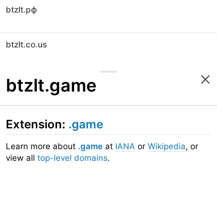
btzlt.рф
btzlt.co.us
btzlt.game
Extension:
.game
Learn more about
.game
at
IANA
or
Wikipedia
, or
view all
top-level domains
.