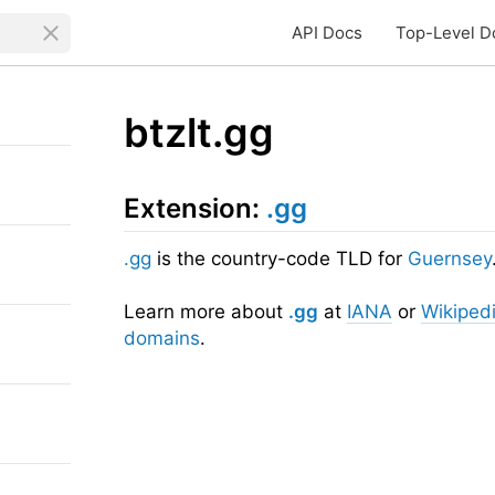
API Docs
Top-Level D
btzlt.gg
Extension:
.gg
.gg
is the country-code TLD for
Guernsey
Learn more about
.gg
at
IANA
or
Wikiped
domains
.