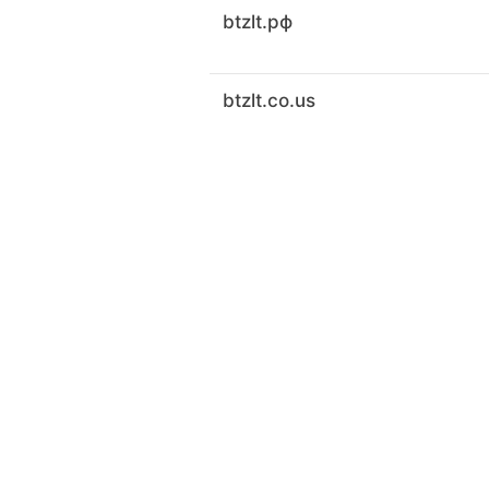
btzlt.рф
btzlt.co.us