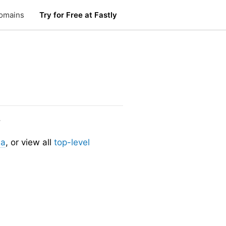
omains
Try for Free at Fastly
.
ia
, or view all
top-level