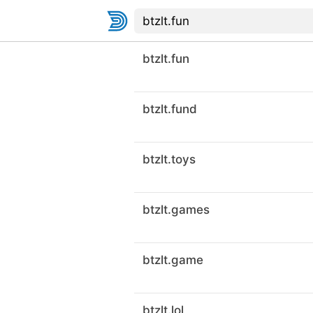
btzlt.fun
btzlt.fund
btzlt.toys
btzlt.games
btzlt.game
btzlt.lol