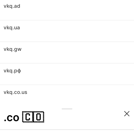
vkq.ad
vkq.ua
vkq.gw
vkq.рф
vkq.co.us
.co
🇨🇴