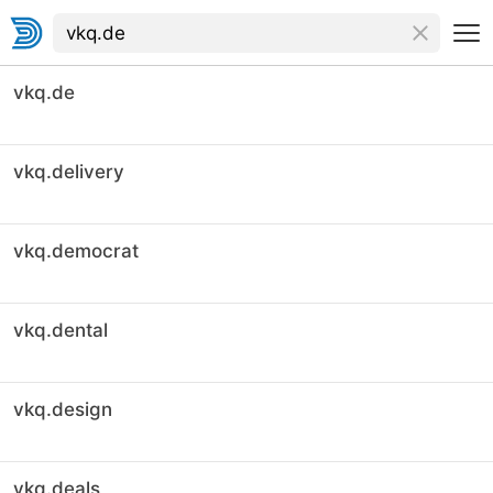
vkq.de
vkq.delivery
vkq.democrat
vkq.dental
vkq.design
vkq.deals