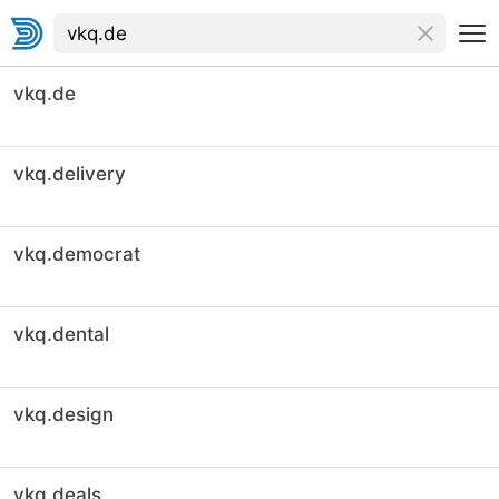
vkq.de
vkq.delivery
vkq.democrat
vkq.dental
vkq.design
vkq.deals