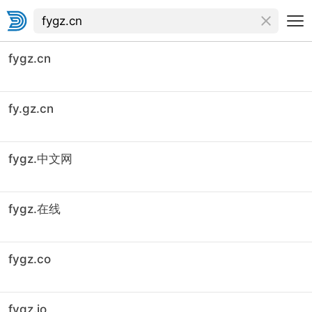
fygz.cn
fy.gz.cn
fygz.中文网
fygz.在线
fygz.co
fygz.io