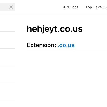
API Docs
Top-Level D
hehjeyt.co.us
Extension:
.co.us