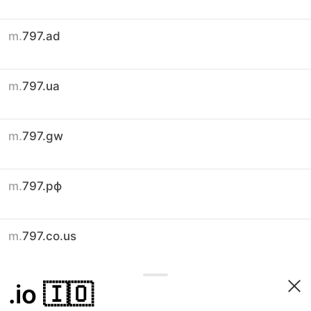
m.
797.ad
m.
797.ua
m.
797.gw
m.
797.рф
m.
797.co.us
.io
🇮🇴