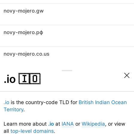
novy-mojero.gw
novy-mojero.рф
novy-mojero.co.us
.io
🇮🇴
.io
is the country-code TLD for
British Indian Ocean
Territory
.
Learn more about
.io
at
IANA
or
Wikipedia
, or view
all
top-level domains
.