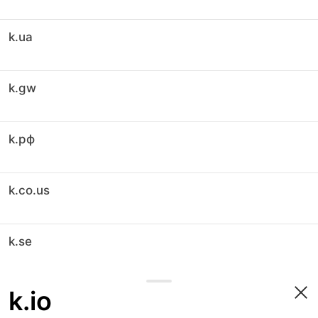
k.ua
k.gw
k.рф
k.co.us
k.se
k.io