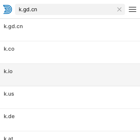
k.gd.cn
k.co
k.io
k.us
k.de
k.at