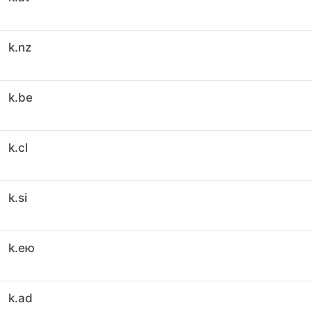
k.nz
k.be
k.cl
k.si
k.ею
k.ad