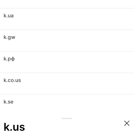
k.ua
k.gw
k.рф
k.co.us
k.se
k.us