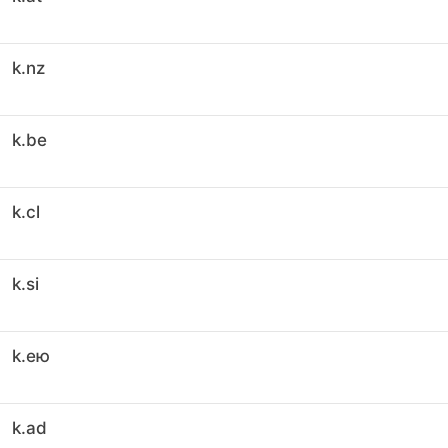
k.nz
k.be
k.cl
k.si
k.ею
k.ad