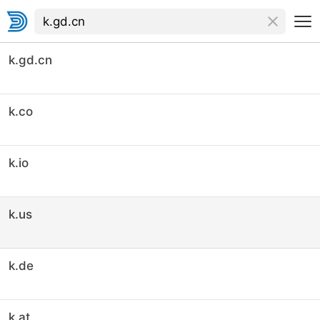
k.gd.cn
k.co
k.io
k.us
k.de
k.at