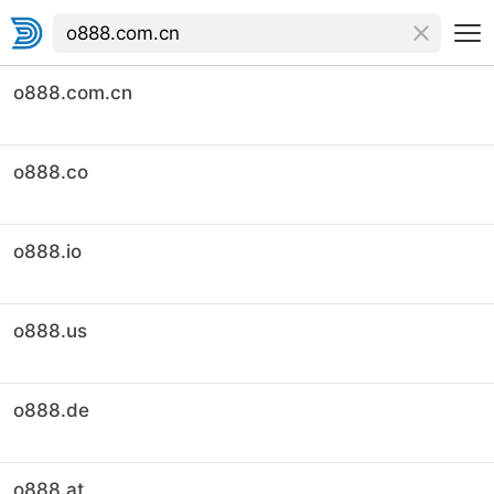
o888.com.cn
o888.co
o888.io
o888.us
o888.de
o888.at