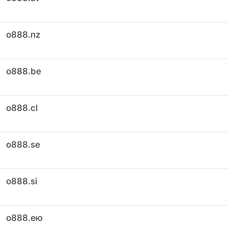
o888.nz
o888.be
o888.cl
o888.se
o888.si
o888.ею