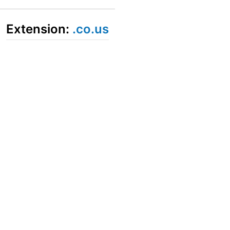
Extension:
.co.us