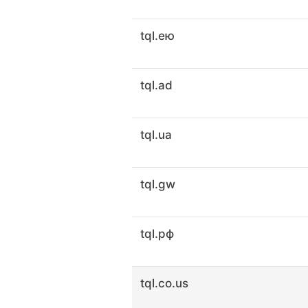
tql.ею
tql.ad
tql.ua
tql.gw
tql.рф
tql.co.us