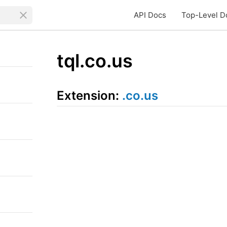
API Docs
Top-Level D
tql.co.us
Extension:
.co.us