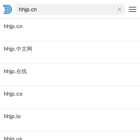
hhjp.cn
hhjp.中文网
hhjp.在线
hhjp.co
hhjp.io
hhjp.us