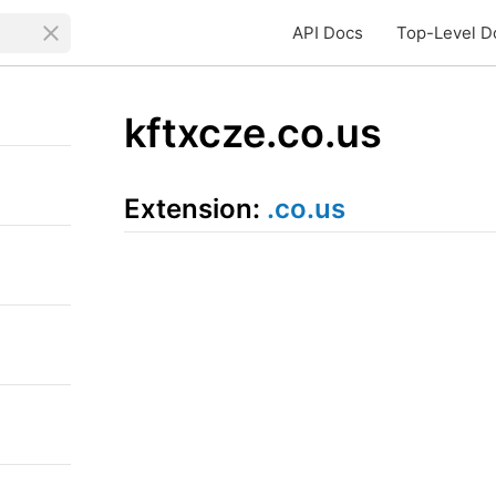
API Docs
Top-Level D
kftxcze.co.us
Extension:
.co.us