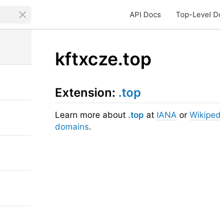
API Docs
Top-Level D
kftxcze.top
Extension:
.top
Learn more about
.top
at
IANA
or
Wikiped
domains
.