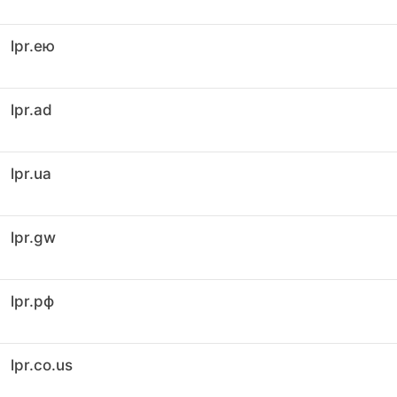
lpr.ею
lpr.ad
lpr.ua
lpr.gw
lpr.рф
lpr.co.us