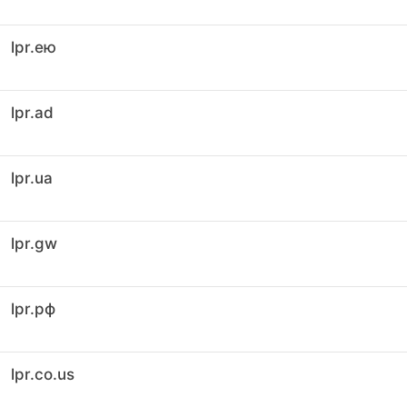
lpr.ею
lpr.ad
lpr.ua
lpr.gw
lpr.рф
lpr.co.us