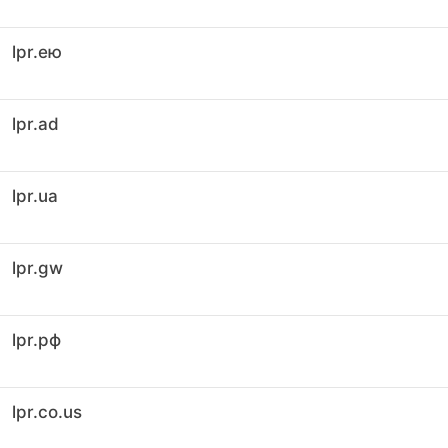
lpr.ею
lpr.ad
lpr.ua
lpr.gw
lpr.рф
lpr.co.us