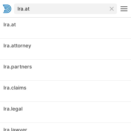
lra.at
lra.attorney
lra.partners
lra.claims
lra.legal
lra.lawyer