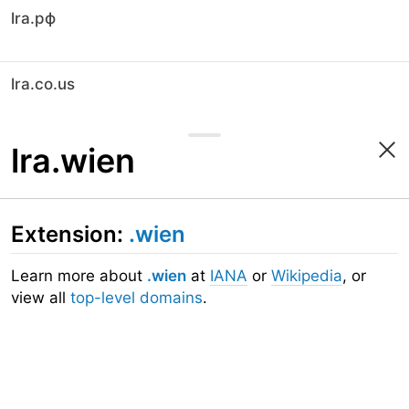
lra.рф
lra.co.us
lra.wien
Extension:
.wien
Learn more about
.wien
at
IANA
or
Wikipedia
, or
view all
top-level domains
.