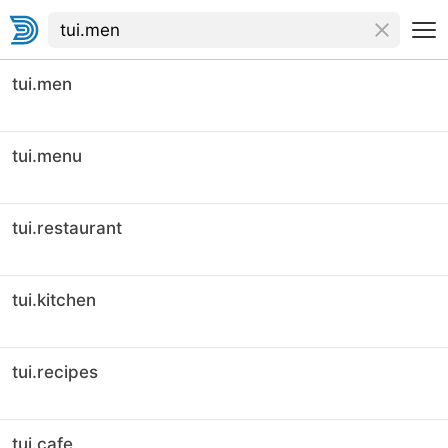
tui.men
tui.menu
tui.restaurant
tui.kitchen
tui.recipes
tui.cafe