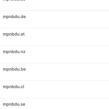
mpnbdu.de
mpnbdu.at
mpnbdu.nz
mpnbdu.be
mpnbdu.cl
mpnbdu.se