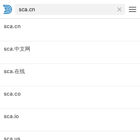
sca.cn
sca.中文网
sca.在线
sca.co
sca.io
sca.us