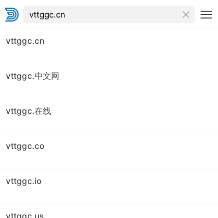
vttggc.cn
vttggc.中文网
vttggc.在线
vttggc.co
vttggc.io
vttggc.us