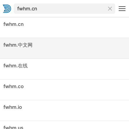
fwhm.cn
fwhm.中文网
fwhm.在线
fwhm.co
fwhm.io
fwhm.us